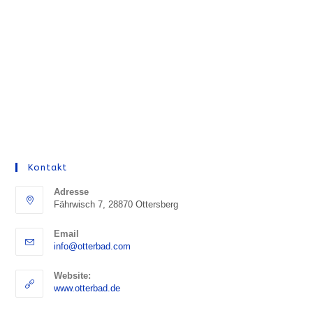
Kontakt
Adresse
Fährwisch 7, 28870 Ottersberg
Email
Opens
info@otterbad.com
in
your
Website:
application
www.otterbad.de