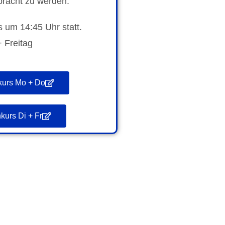
bracht zu werden.
s um 14:45 Uhr statt.
 Freitag
urs Mo + Do
urs Di + Fr