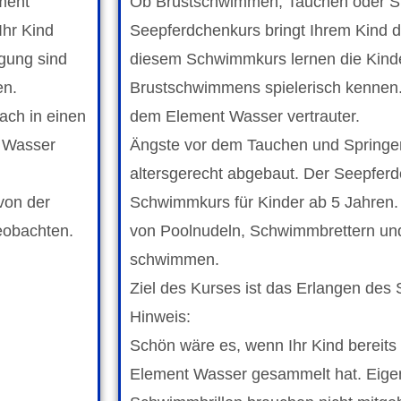
ement
Ob Brustschwimmen, Tauchen oder Sp
hr Kind
Seepferdchenkurs bringt Ihrem Kind 
gung sind
diesem Schwimmkurs lernen die Kind
en.
Brustschwimmens spielerisch kennen. 
nach in einen
dem Element Wasser vertrauter.
s Wasser
Ängste vor dem Tauchen und Springe
altersgerecht abgebaut. Der Seepferd
 von der
Schwimmkurs für Kinder ab 5 Jahren. D
eobachten.
von Poolnudeln, Schwimmbrettern u
schwimmen.
Ziel des Kurses ist das Erlangen des
Hinweis:
Schön wäre es, wenn Ihr Kind bereits
Element Wasser gesammelt hat. Eige