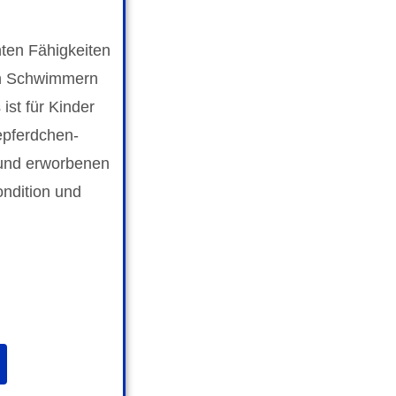
nten Fähigkeiten
ren Schwimmern
ist für Kinder
epferdchen-
 und erworbenen
ondition und