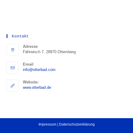
Kontakt
Adresse
Fährwisch 7, 28870 Ottersberg
Email
Opens
info@otterbad.com
in
your
Website:
application
www.otterbad.de
Impressum |
Datenschutzerklärung