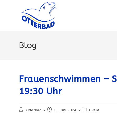
Zum
Inhalt
springen
Blog
Frauenschwimmen – Sa
19:30 Uhr
Beitrags-
Beitrag
Beitrags-
Otterbad
5. Juni 2024
Event
Autor:
veröffentlicht:
Kategorie: