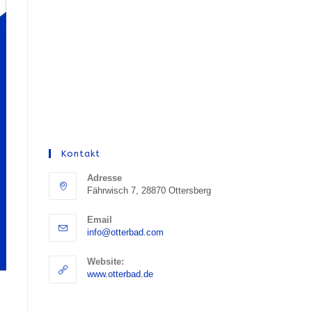
Kontakt
Adresse
Fährwisch 7, 28870 Ottersberg
Email
Opens
info@otterbad.com
in
your
Website:
application
www.otterbad.de