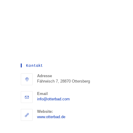
Kontakt
Adresse
Fährwisch 7, 28870 Ottersberg
Email
Opens
info@otterbad.com
in
your
Website:
application
www.otterbad.de